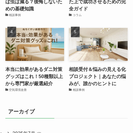
ば虫は減る？後悔しないた
た上で成功させるための完
めの基礎知識
全ガイド
相談事例
コラム
本当に効果があるダニ対策
相談受付＆悩みの見える化
グッズはこれ！50種類以上
プロジェクト｜あなたの悩
から専門家が厳選紹介
みが、誰かのヒントに
空気環境改善
相談事例
アーカイブ