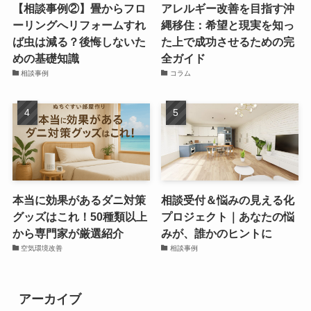
【相談事例②】畳からフロ
アレルギー改善を目指す沖
ーリングへリフォームすれ
縄移住：希望と現実を知っ
ば虫は減る？後悔しないた
た上で成功させるための完
めの基礎知識
全ガイド
相談事例
コラム
本当に効果があるダニ対策
相談受付＆悩みの見える化
グッズはこれ！50種類以上
プロジェクト｜あなたの悩
から専門家が厳選紹介
みが、誰かのヒントに
空気環境改善
相談事例
アーカイブ